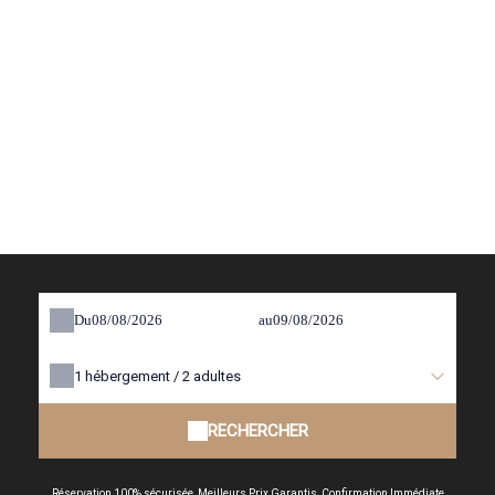
Du
au
1
hébergement /
2
adultes
RECHERCHER
Réservation 100% sécurisée, Meilleurs Prix Garantis, Confirmation Immédiate