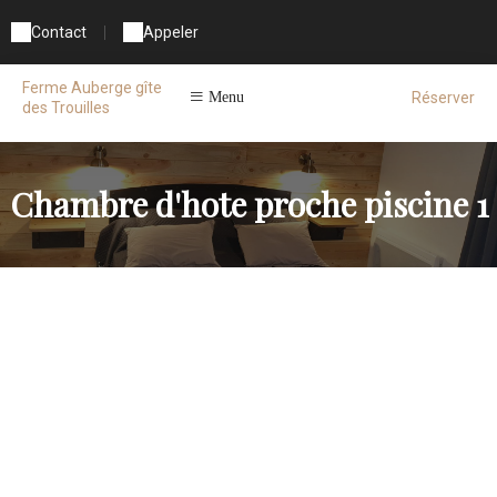
Contact
|
Appeler
Ferme Auberge gîte
Réserver
Menu
des Trouilles
Chambre d'hote proche piscine 1